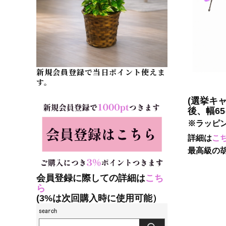
新規会員登録で当日ポイント使えま
す。
(選挙キ
後、幅6
※ラッピ
詳細は
こ
最高級の
会員登録に際しての詳細は
こち
ら
(3%は次回購入時に使用可能）