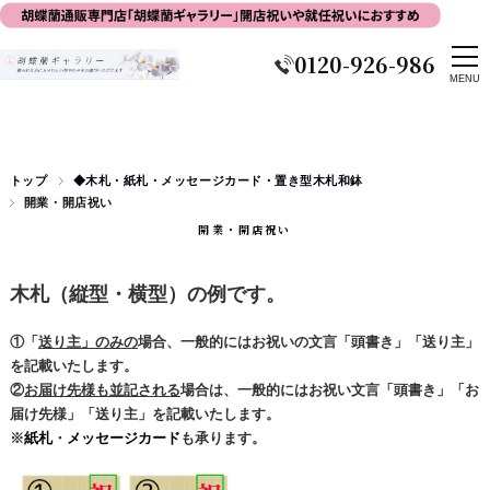
0120-926-986
トップ
◆木札・紙札・メッセージカード・置き型木札和鉢
開業・開店祝い
開業・開店祝い
木札（縦型・横型）の例です。
①「
送り主」のみの
場合、一般的にはお祝いの文言「頭書き」「送り主」
を
記載いたします。
②
お届け先様も
並記される
場合は、一般的にはお祝い文言「頭書き」「
お
届け先様」
「
送り主」を記載いたします。
※
紙札
・
メッセージカード
も承ります。