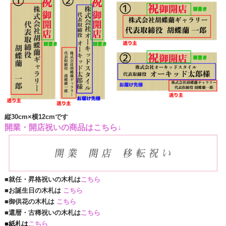
縦30
cm×横12cmです
開業・開店祝いの商品はこちら↓
■就任・昇格祝いの木札は
こちら
■お誕生日の木札は
こちら
■御供花の木札は
こちら
■還暦・古稀祝いの木札は
こちら
■紙札は
こちら