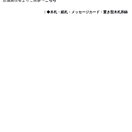
店舗責任者よりご挨拶⇒
こちら
◆木札・紙札・メッセージカード・置き型木札和鉢