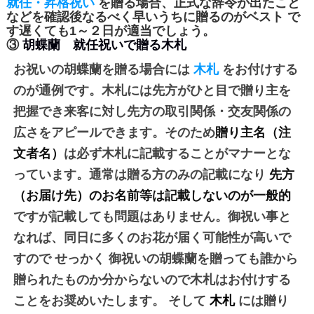
就任・昇格祝い
を贈る場合、正式な辞令が出たこと
などを確認後なるべく早いうちに贈るのがベスト で
す遅くても1～２日が適当でしょう。
③
胡蝶蘭 就任祝いで贈る木札
お祝いの胡蝶蘭を贈る場合には
木札
をお付けする
のが通例です。木札には先方がひと目で贈り主を
把握でき来客に対し先方の取引関係・交友関係の
広さをアピールできます。そのため
贈り主名（注
文者名）
は必ず木札に記載することがマナーとな
っています。通常は贈る方のみの記載になり
先方
（お届け先）のお名前等は記載しないのが一般的
ですが記載しても問題はありません。御祝い事と
なれば、同日に多くのお花が届く可能性が高いで
すので
せっかく
御祝いの胡蝶蘭を贈っても誰から
贈られたものか分からないので木札はお付けする
ことをお奨めいたします。
そして
木札
には贈り