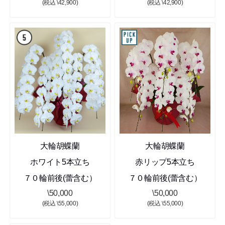
(税込 \42,900)
(税込 \42,900)
大輪胡蝶蘭
大輪胡蝶蘭
ホワイト5本立ち
赤リップ5本立ち
７０輪前後(蕾含む）
７０輪前後(蕾含む）
\50,000
\50,000
(税込 \55,000)
(税込 \55,000)