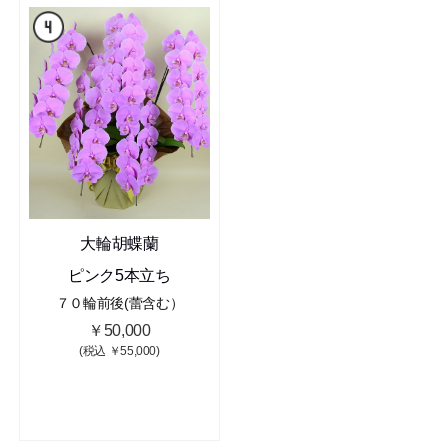
大輪胡蝶蘭
ピンク5本立ち
７０輪前後(蕾含む）
￥50,000
(税込 ￥55,000)