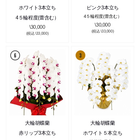
ホワイト3本立ち
ピンク3本立ち
4５輪程度(蕾含む）
4５輪程度(蕾含む）
\30,000
\30,000
(税込 \33,000)
(税込 \33,000)
大輪胡蝶蘭
大輪胡蝶蘭
赤リップ3本立ち
ホワイト５本立ち