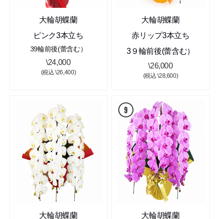
大輪胡蝶蘭
大輪胡蝶蘭
ピンク3本立ち
赤リップ3本立ち
39輪前後(蕾含む）
3９輪前後(蕾含む）
\24,000
\26,000
(税込 \26,400)
(税込 \28,600)
大輪胡蝶蘭
大輪胡蝶蘭