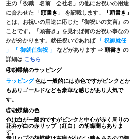
主の「役職 名前 会社名」の他にお祝いの用途
に合わせた
「頭書き」
を記載します。
「頭書き」
とは、お祝いの用途に応じた『御祝いの文言』の
ことです。「頭書き」を見れば何のお祝い事なの
かが分かります。
就任祝いであれば
「
祝御就任
」
「
御就任御祝
」
などがあります
⇒
頭書き
の
詳細は
こちら
④胡蝶蘭のラッピング
ラッピング
色は一般的には赤色ですがピンクとか
もありゴールドなども豪華な感じがあり人気で
す。
⑤胡蝶蘭の色
色は白が一般的ですがピンクと中心が赤く周りの
花弁が白の赤リップ（紅白）の胡蝶蘭もありま
す。
赤リップの胡蝶蘭は在庫が少ない時もあるので御