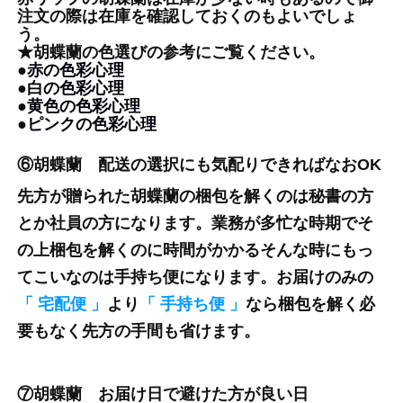
注文の際は在庫を確認しておくのもよいでしょ
う。
★胡蝶蘭の色選びの参考にご覧ください。
●
赤の色彩心理
●
白の色彩心理
●
黄色の色彩心理
●
ピンクの色彩心理
⑥胡蝶蘭 配送の選択にも気配りできればなおOK
先方が贈られた胡蝶蘭の梱包を解くのは秘書の方
とか社員の方になります。業務が多忙な時期でそ
の上梱包を解くのに時間がかかるそんな時にもっ
てこいなのは手持ち便になります。お届けのみの
「
宅配便
」
より
「
手持ち便
」
なら梱包を解く必
要もなく先方の手間も省けます。
⑦胡蝶蘭 お届け日で避けた方が良い日