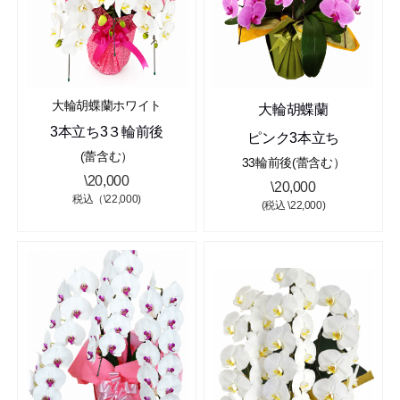
大輪胡蝶蘭ホワイト
大輪胡蝶蘭
3本立ち3３輪前後
ピンク3本立ち
(蕾含む）
33輪前後(蕾含む）
\20,000
\20,000
税込（\22,000)
(税込 \22,000)