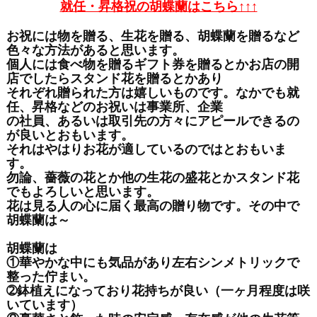
就任・昇格祝の胡蝶蘭はこちら↑↑↑
お祝には物を贈る、生花を贈る、胡蝶蘭を贈るなど
色々な方法があると思います。
個人には食べ物を贈るギフト券を贈るとかお店の開
店でしたらスタンド花を贈るとかあり
それぞれ贈られた方は嬉しいものです。なかでも就
任、昇格などのお祝いは事業所、企業
の社員、あるいは取引先の方々にアピールできるの
が良いとおもいます。
それはやはりお花が適しているのではとおもいま
す。
勿論、薔薇の花とか他の生花の盛花とかスタンド花
でもよろしいと思います。
花は見る人の心に届く最高の贈り物です。その中で
胡蝶蘭は～
胡蝶蘭は
①華やかな中にも気品があり左右シンメトリックで
整った佇まい。
➁鉢植えになっており花持ちが良い（一ヶ月程度は咲
いています）