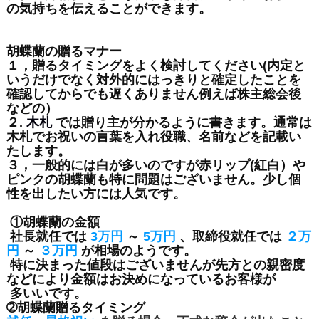
の気持ちを伝えることができます。
胡蝶蘭の贈るマナー
１，贈るタイミングをよく検討してください(内定と
いうだけでなく対外的にはっきりと確定したことを
確認してからでも遅くありません例えば株主総会後
などの）
２.
木札
では贈り主が分かるように書きます。通常は
木札でお祝いの言葉を入れ役職、名前などを記載い
たします。
３，一般的には白が多いのですが赤リップ(紅白）や
ピンクの胡蝶蘭も特に問題はございません。少し個
性を出したい方には人気です。
①胡蝶蘭の金額
社長就任では
3万円
～
5万円
、取締役就任では
２万
円
～
３万円
が相場のようです。
特に決まった値段はございませんが先方との親密度
などにより金額はお決めになっているお客様が
多いいです。
➁胡蝶蘭贈るタイミング