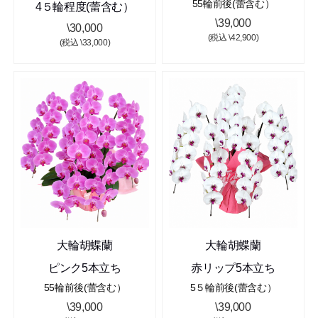
55輪前後(蕾含む）
4５輪程度(蕾含む）
\39,000
\30,000
(税込 \42,900)
(税込 \33,000)
大輪胡蝶蘭
大輪胡蝶蘭
ピンク5本立ち
赤リップ5本立ち
55輪前後(蕾含む）
5５輪前後(蕾含む）
\39,000
\39,000