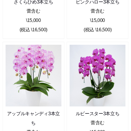
さくらひめ3本立ち
ピンクハロー3本立ち
蕾含む
蕾含む
\15,000
\15,000
(税込 \16,500)
(税込 \16,500)
アップルキャンディ3本立
ルビースター3本立ち
蕾含む
ち