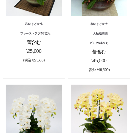
和鉢まどか小
和鉢まどか大
ファーストラブ5本立ち
大輪胡蝶蘭
蕾含む
ピンク5本立ち
\25,000
蕾含む
\45,000
(税込 \27,500)
(税込 \49,500)