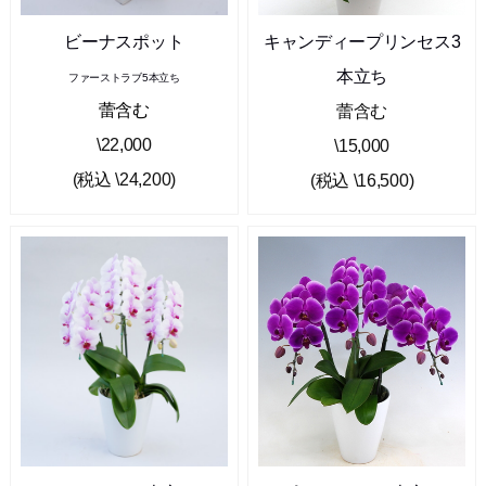
ビーナスポット
キャンディープリンセス3
本立ち
ファーストラブ5本立ち
蕾含む
蕾含む
\22,000
\15,000
(税込 \24,200)
(税込 \16,500)