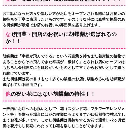
お世話になった方々や親しい方がお店をオープンされる際にはお祝いの
気持ちを丁寧に表現したいものです。そのような時には豪華で気品のあ
る胡蝶蘭が最適でお店のお祝いの雰囲気を盛り上げます。
なぜ開業・開店のお祝いに胡蝶蘭が選ばれるの
か！！
胡蝶蘭は「幸福が飛んでくる」という花言葉を持ちまた着床性の植物で
あることからその飛んできた幸福が「根付く」とされお店のオープンは
もちろん会社設立にも縁起がいいものとして古くからお祝いとして贈ら
れ続けています。
また胡蝶蘭は花の香りもなく多くの業種のお店に馴染めるのも胡蝶蘭が
選ばれている理由です。
他の祝い花にはない胡蝶蘭の特性！！
一般的にお店へのお祝いとして生花（スタンド花、フラワーアレンジメ
ント等）を贈った場合には花の種類にもよりますが10日前後で枯れてし
まうお花が多いです。しかし胡蝶蘭は長持ちするお花で通常1～2ヶ月程
度は花持ちし長期にわたってお花を楽しむことができます。