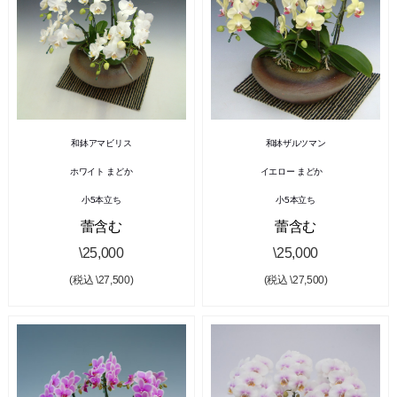
和鉢アマビリス
和鉢ザルツマン
ホワイト まどか
イエロー まどか
小5本立ち
小5本立ち
蕾含む
蕾含む
\25,000
\25,000
(税込 \27,500)
(税込 \27,500)