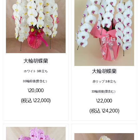
大輪胡蝶蘭
大輪胡蝶蘭
ホワイト 3本立ち
33輪前後(蕾含む）
赤リップ 3本立ち
\20,000
33輪前後(蕾含む）
(税込 \22,000)
\22,000
(税込 \24,200)