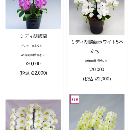
ミディ胡蝶蘭
ミディ胡蝶蘭ホワイト5本
ピンク 5本立ち
立ち
45輪前後(蕾含む）
45輪前後(蕾含む）
\20,000
\20,000
(税込 \22,000)
(税込 \22,000)