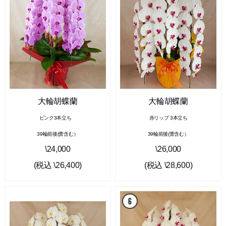
大輪胡蝶蘭
大輪胡蝶蘭
ピンク3本立ち
赤リップ 3本立ち
39輪前後(蕾含む）
39輪前後(蕾含む）
\24,000
\26,000
(税込 \26,400)
(税込 \28,600)