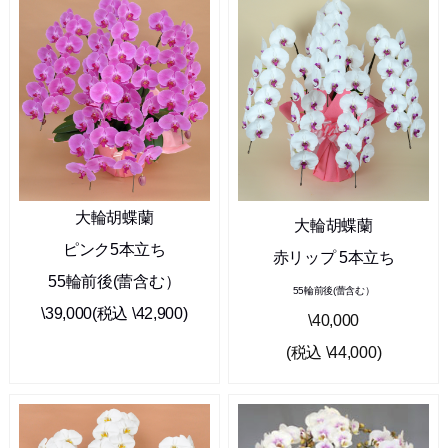
大輪胡蝶蘭
大輪胡蝶蘭
ピンク5本立ち
赤リップ 5本立ち
55輪前後(蕾含む）
55輪前後(蕾含む）
\39,000(税込 \42,900)
\40,000
(税込 \44,000)