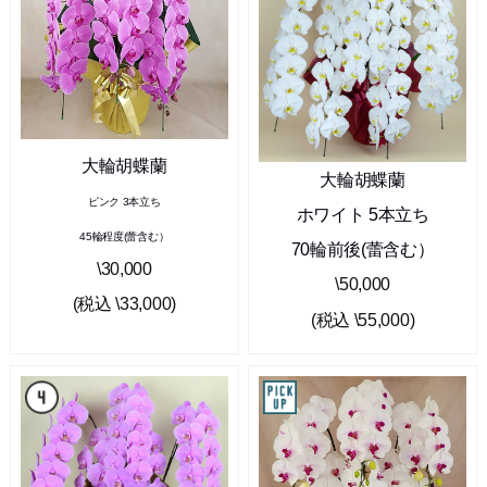
大輪胡蝶蘭
大輪胡蝶蘭
ピンク 3本立ち
ホワイト 5本立ち
45輪程度(蕾含む）
70輪前後(蕾含む）
\30,000
\50,000
(税込 \33,000)
(税込 \55,000)