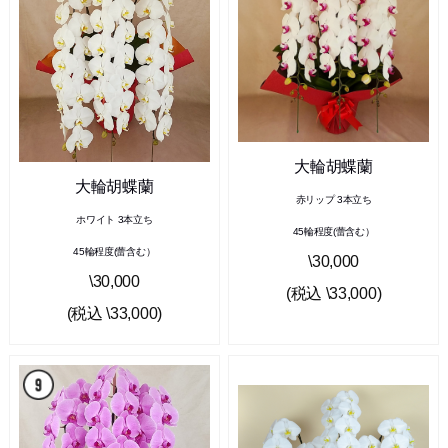
大輪胡蝶蘭
大輪胡蝶蘭
赤リップ 3本立ち
ホワイト 3本立ち
45輪程度(蕾含む）
45輪程度(蕾含む）
\30,000
\30,000
(税込 \33,000)
(税込 \33,000)