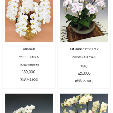
大輪胡蝶蘭
和鉢胡蝶蘭ファーストラブ
ホワイト ５本立ち
赤白5本立ち
まどか小
55輪前後(蕾含む）
蕾含む
\39,000
\25,000
(税込 \42,900)
(税込 \27,500)