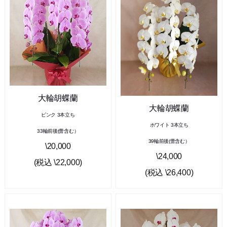
大輪胡蝶蘭
大輪胡蝶蘭
ピンク 3本立ち
ホワイト 3本立ち
33輪前後(蕾含む）
39輪前後(蕾含む）
\20,000
\24,000
(税込 \22,000)
(税込 \26,400)