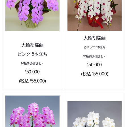
大輪胡蝶蘭
大輪胡蝶蘭
赤リップ 5本立ち
ピンク 5本立ち
70輪前後(蕾含む）
70輪前後(蕾含む）
\50,000
\50,000
(税込 \55,000)
(税込 \55,000)