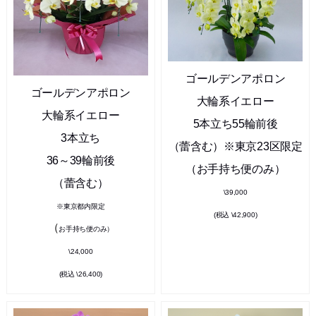
ゴールデンアポロン
ゴールデンアポロン
大輪系イエロー
大輪系イエロー
5本立ち55輪前後
3本立ち
（蕾含む）※東京23区限定
36～39輪前後
（お手持ち便のみ）
（蕾含む）
\39,000
※東京都内限定
(税込 \42,900)
（
お手持ち便のみ）
\24,000
(税込 \26,400)