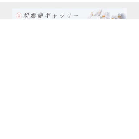
TEL:0120-926-986(フリーダイヤル）
電話TEL06-6762-2707
〒530-0001 大阪府 大阪市 北区 梅田1-1-3
大阪駅前第3ビル29階1-1-1号室
営業時間：月～金
9:00～17:00
休日：土曜日、日曜日、祝日
種類別
特注品8万円以上（8本立ち～）コース
大輪胡蝶蘭（5本立ち）5万円コース
大輪胡蝶蘭(5本立ち）3万9千円コース
大輪胡蝶蘭（3本立ち）3万円コース