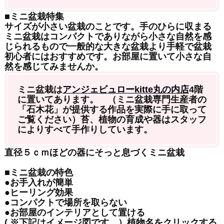
■ミニ盆栽特集
サイズが小さい盆栽のことです。手のひらに収まる
ミニ盆栽はコンパクトでありながら小さな自然を感
じられるもので一般的な大きな盆栽より手軽で盆栽
初心者にはおすすめです。お部屋に置いて小さな自
然を感じてみませんか。
ミニ盆栽は
アンジェビュローkitte丸の内店
4階
に置いてあります。 （ミニ盆栽専門生産者の
「石木花」が提供する作品を実際に手に取って
ご覧ください）苔、植物の育成や器はスタッフ
によりすべて手作りしています。
直径５ｃｍほどの器にそっと息づくミニ盆栽
■ミニ盆栽の特色
●お手入れが簡単
●ヒーリング効果
●コンパクトで場所を取らない
●お部屋のインテリアとして置ける
(
※下記はイメージ図です。）植物名をクリックする