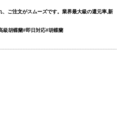
れ、ご注文がスムーズです。業界最大級の還元率,新
高級胡蝶蘭#即日対応#胡蝶蘭