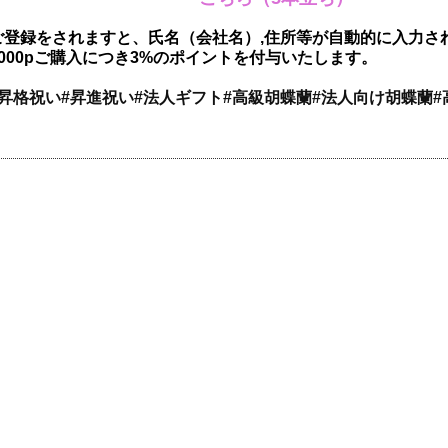
ご登録をされますと、氏名（会社名）,住所等が自動的に入力さ
000pご購入につき3%のポイントを付与いたします。
昇格祝い#昇進祝い#法人ギフト#高級胡蝶蘭#法人向け胡蝶蘭#