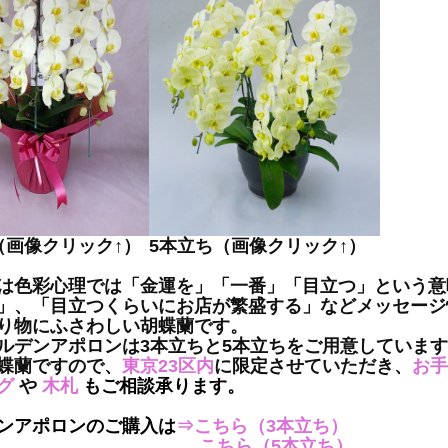
（画像クリック↑）
5本立ち（画像クリック↑）
は色彩心理では「金運を」「一番」「目立つ」という意
」、「目立つくらいにお店が繁盛する」などメッセージ
り物にふさわしい胡蝶蘭です。
ルデンアポロンは3本立ちと5本立ちをご用意していま
蝶蘭ですので、
東京23区内
に限定させていただき、
お手
グ
や
木札
もご相談承ります。
ンアポロンのご購入は
⇒
こちら（3本立ち）
こちら（5本立ち）