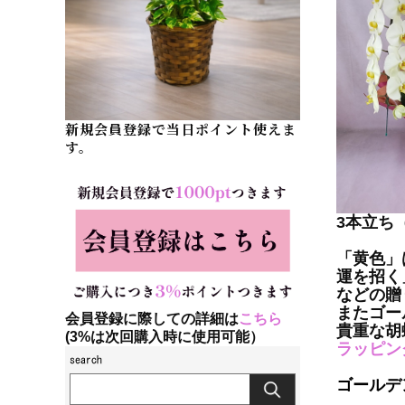
新規会員登録で当日ポイント使えま
す。
3本立ち
「黄色」
運を招く
などの贈
またゴー
会員登録に際しての詳細は
こちら
貴重な胡
(3%は次回購入時に使用可能）
ラッピン
ゴールデ