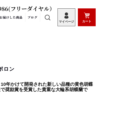
986
(フリーダイヤル）
お届けした商品
ブログ
カート
マイページ
ポロン
10年かけて開発された新しい品種の黄色胡蝶
展で奨励賞を受賞した貴重な大輪系胡蝶蘭で