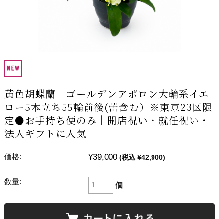
黄色胡蝶蘭 ゴールデンアポロン大輪系イエ
ロー5本立ち55輪前後(蕾含む）※東京23区限
定●お手持ち便のみ｜開店祝い・就任祝い・
法人ギフトに人気
¥39,000
価格:
(税込 ¥42,900)
数量:
個