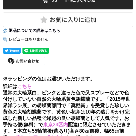
返品についての詳細はこちら
レビューはありません
※ラッピングの色はお選びいただけます。
詳細は
こちら
通常の大輪系白、ピンクと違った色で又スプレーなどで色
付けしていない自然の大輪系黄色胡蝶蘭です。「2015年世
界洋ラン展」の胡蝶蘭部門で「奨励賞」を受賞した珍しい
黄色の大輪胡蝶蘭です。黄色い花弁は10年の歳月をかけ完
成した新しい品種で縁起の良い胡蝶蘭として人気です。お
手持ち便(無料）で
東京23区内
配達に限定させていただきま
す。５本立ち55輪前後(蕾あり)高さ80㎝前後、幅65㎝前