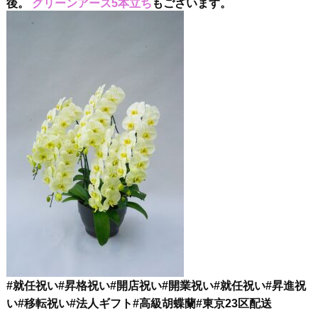
後。
グリーンアース5本立ち
もございます。
#就任祝い#昇格祝い#開店祝い#開業祝い#就任祝い#昇進祝
い#移転祝い#法人ギフト#高級胡蝶蘭#東京23区配送