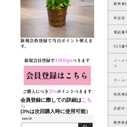
販売責
所在地
電話番
新規会員登録で当日ポイント使えま
す。
FAX番
メール
ス
ホーム
取扱商
会員登録に際しての詳細は
こち
ら
許認可
(3%は次回購入時に使用可能）
販売数