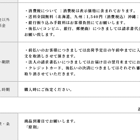
・消費税について ：消費税は表示価格に含まれております。
・送料全国無料（北海道、九州：1,540円（消費税込）沖縄：
金以外
・銀行振り込み手数料はお客様負担にてお願いします。
料金
・後払い(コンビニ、銀行、郵便曲）につきましては請求書代
お願い致します。
・前払いのお客様につきましては出荷予定日の午前中までに
文を取消しさせて頂きます。
い期限
・法人の請求書払いにつきましてはお届け日の翌月末までに
・クレジットカード、後払いの決済につきましてはそれぞれ
取り消させていただきます。
し時期
購入時にご指定ください。
商品到着日でお願いします。
限・条
「原則」