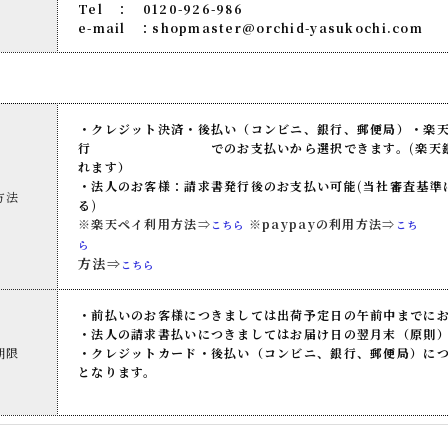
Tel ： 0120-926-986
e-mail ：shopmaster@orchid-yasukochi.com
・クレジット決済・後払い（コンビニ、銀行、郵便局）・楽天ペ
行 でのお支払いから選択できます。(楽天銀行は
れます
・法人のお客様：請求書発行後のお支払い可能(当社審査基準
方法
る)
※楽天ペイ利用方法⇒
※paypayの利用方法⇒
こちら
こち
※楽天銀行
ら
方法⇒
こちら
・前払いのお客様につきましては出荷予定日の午前中までに
・法人の請求書払いにつきましてはお届け日の翌月末（原則
期限
・クレジットカード・後払い（コンビニ、銀行、郵便局）に
となります。