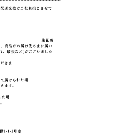
品配送交換は当社負担とさせて
花商
し、商品がお届け先さまに届い
れ、破損など)がございました
ただきま
。
きて届けられた場
ます。
した場
。
階1-1-1号室