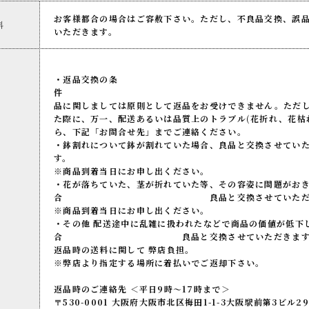
お客様都合の場合はご容赦下さい。ただし、不良品交換、誤
料
いただきます。
・返品交換の条
件 生
品に関しましては原則として返品をお受けできません。ただ
た際に、万一、配送あるいは品質上のトラブル(花折れ、花枯
ら、下記「お問合せ先」までご連絡ください。
・鉢割れについて鉢が割れていた場合、良品と交換させてい
す
※商品到着当日にお申し出ください。
・花が落ちていた、茎が折れていた等、その容姿に問題がお
合 良品と交換させていただき
※商品到着当日にお申し出ください。
・その他 配送途中に乱雑に扱われたなどで商品の価値が低下
合 良品と交換させていただきます
返品時の送料に関して 弊店負担。
※弊店より指定する場所に着払いでご返却下さい。
返品時のご連絡先 ＜平日9時～17時まで＞
〒530-0001 大阪府大阪市北区梅田1-1-3大阪駅前第3ビル29