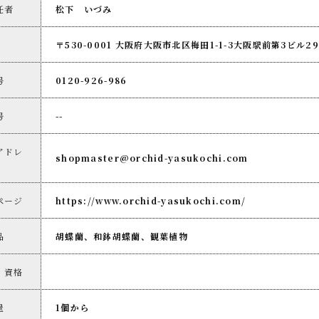
任者
松下 いづみ
〒530-0001 大阪府大阪市北区梅田1-1-3大阪駅前第3ビル29
号
0120-926-986
号
--
アドレ
shopmaster@orchid-yasukochi.com
ページ
https://www.orchid-yasukochi.com/
品
胡蝶蘭、和鉢胡蝶蘭、観葉植物
・資格
量
1個から