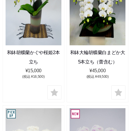
和鉢胡蝶蘭かぐや桜姫2本
和鉢大輪胡蝶蘭白まどか大
立ち
5本立ち（蕾含む）
¥15,000
¥45,000
(税込 ¥16,500)
(税込 ¥49,500)