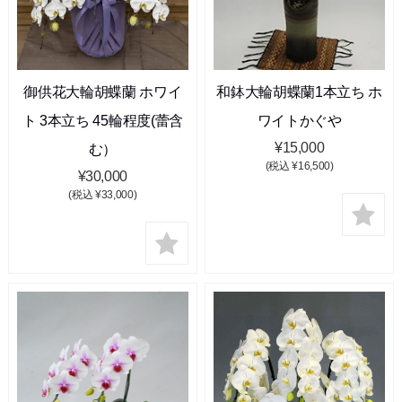
御供花大輪胡蝶蘭 ホワイ
和鉢大輪胡蝶蘭1本立ち ホ
ト 3本立ち 45輪程度(蕾含
ワイトかぐや
¥15,000
む）
(税込 ¥16,500)
¥30,000
(税込 ¥33,000)