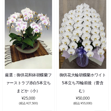
厳選：御供花和鉢胡蝶蘭フ
御供花大輪胡蝶蘭ホワイト
ァーストラブ赤白5本立ち
5本立ち70輪前後（蕾含
まどか（小）
む）
¥25,000
¥50,000
(税込 ¥27,500)
(税込 ¥55,000)