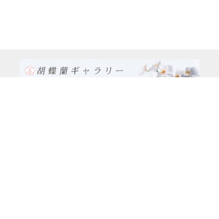
TEL:0120-926-986(フリーダイヤル）
電話TEL06-6762-2707
〒530-0001 大阪府 大阪市 北区 梅田1-1-3
大阪駅前第3ビル29階1-1-1号室
営業時間：月～金
9:00～17:00
休日：土曜日、日曜日、祝日
種類別
特注品8万円以上（8本立ち～）コース