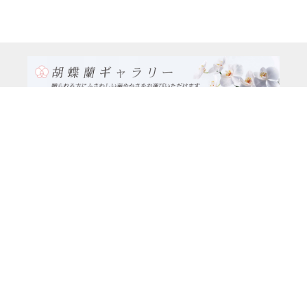
TEL:0120-926-986(フリーダイヤル）
電話TEL06-6762-2707
〒530-0001 大阪府 大阪市 北区 梅田1-1-3
大阪駅前第3ビル29階1-1-1号室
営業時間：月～金
9:00～17:00
休日：土曜日、日曜日、祝日
種類別
特注品8万円以上（8本立ち～）コース
大輪胡蝶蘭（5本立ち）5万円コース