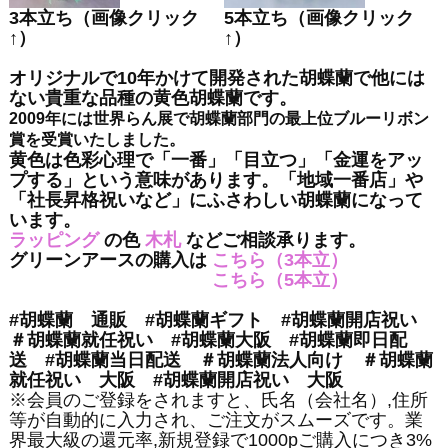
3本立ち（画像クリック
5本立ち（画像クリック
↑）
↑）
オリジナルで10年かけて開発された胡蝶蘭で他には
ない貴重な品種の黄色胡蝶蘭です。
2009年には世界らん展で胡蝶蘭部門の最上位ブルーリボン
賞を受賞いたしました。
黄色は色彩心理で「一番」「目立つ」「金運をアッ
プする」という意味があります。「地域一番店」や
「社長昇格祝いなど」にふさわしい胡蝶蘭になって
います。
ラッピング
の色
木札
などご相談承ります。
グリーンアースの購入は
こちら（3本立）
こちら（5本立）
#胡蝶蘭 通販 #胡蝶蘭ギフト #胡蝶蘭開店祝い
＃胡蝶蘭就任祝い #胡蝶蘭大阪 #胡蝶蘭即日配
送 #胡蝶蘭当日配送 ＃胡蝶蘭法人向け ＃胡蝶蘭
就任祝い 大阪 #胡蝶蘭開店祝い 大阪
※会員のご登録をされますと、氏名（会社名）,住所
等が自動的に入力され、ご注文がスムーズです。業
界最大級の還元率,新規登録で1000pご購入につき3%