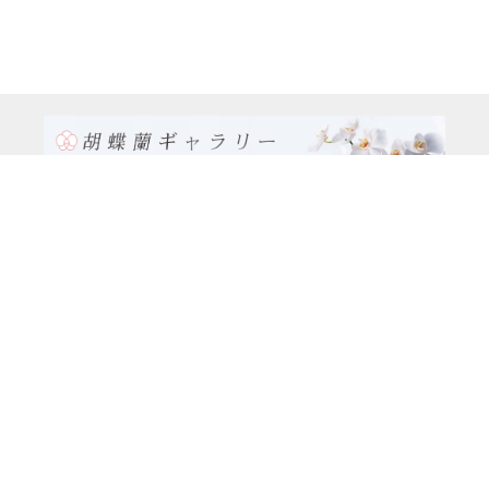
TEL:0120-926-986(フリーダイヤル）
電話TEL06-6762-2707
〒530-0001 大阪府 大阪市 北区 梅田1-1-3
大阪駅前第3ビル29階1-1-1号室
営業時間：月～金
9:00～17:00
休日：土曜日、日曜日、祝日
種類別
特注品8万円以上（8本立ち～）コース