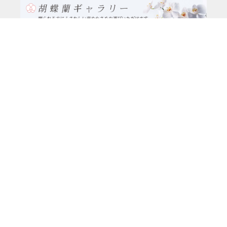
TEL:0120-926-986(フリーダイヤル）
電話TEL06-6762-2707
〒530-0001 大阪府 大阪市 北区 梅田1-1-3
大阪駅前第3ビル29階1-1-1号室
営業時間：月～金
9:00～17:00
休日：土曜日、日曜日、祝日
種類別
特注品8万円以上（8本立ち～）コース
大輪胡蝶蘭（5本立ち）5万円コース
大輪胡蝶蘭(5本立ち）3万9千円コース
大輪胡蝶蘭（3本立ち）3万円コース
大輪胡蝶蘭(3本立ち）2万4千円コース