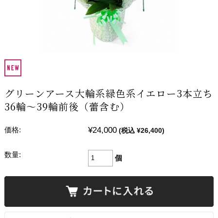
グリーンアース大輪系緑色系イエロー3本立ち
36輪～39輪前後（蕾含む）
¥24,000
価格:
(税込 ¥26,400)
数量:
個