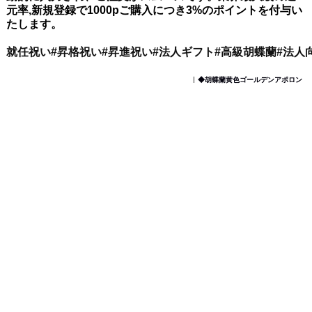
元率,新規登録で1000pご購入につき3%のポイントを付与い
たします。
就任祝い#昇格祝い#昇進祝い#法人ギフト#高級胡蝶蘭#法人
◆胡蝶蘭黄色ゴールデンアポロン