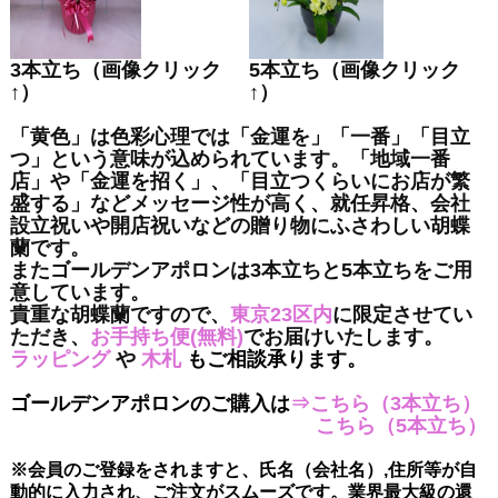
3本立ち（画像クリック
5本立ち（画像クリック
↑）
↑）
「黄色」は色彩心理では「金運を」「一番」「目立
つ」という意味が込められています。「地域一番
店」や「金運を招く」、「目立つくらいにお店が繁
盛する」などメッセージ性が高く、就任昇格、会社
設立祝いや開店祝いなどの贈り物にふさわしい胡蝶
蘭です。
またゴールデンアポロンは3本立ちと5本立ちをご用
意しています。
貴重な胡蝶蘭ですので、
東京23区内
に限定させてい
ただき、
お手持ち便
(無料)
でお届けいたします。
ラッピング
や
木札
もご相談承ります。
ゴールデンアポロンのご購入は
⇒
こちら（3本立ち）
こちら（5本立ち）
※会員のご登録をされますと、氏名（会社名）,住所等が自
動的に入力され、ご注文がスムーズです。業界最大級の還