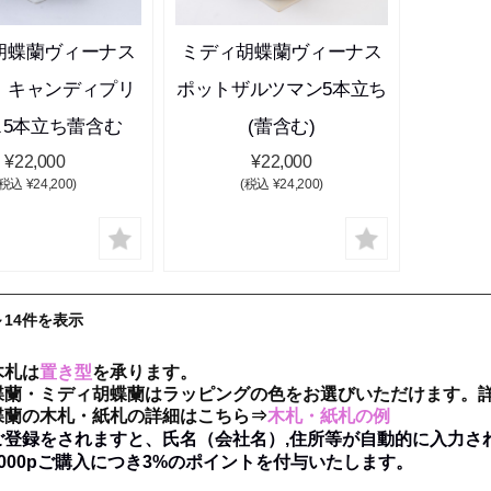
胡蝶蘭ヴィーナス
ミディ胡蝶蘭ヴィーナス
 キャンディプリ
ポットザルツマン5本立ち
ス5本立ち蕾含む
(蕾含む)
¥22,000
¥22,000
(税込 ¥24,200)
(税込 ¥24,200)
～14件を表示
木札は
置き型
を承ります。
蝶蘭・ミディ胡蝶蘭はラッピングの色をお選びいただけます。
蝶蘭の木札・紙札の詳細はこちら⇒
木札・紙札の例
ご登録をされますと、氏名（会社名）,住所等が自動的に入力さ
000pご購入につき3%のポイントを付与いたします。