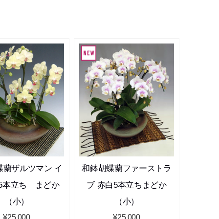
蝶蘭ザルツマン イ
和鉢胡蝶蘭ファーストラ
5本立ち まどか
ブ 赤白5本立ちまどか
（小）
（小）
¥25,000
¥25,000