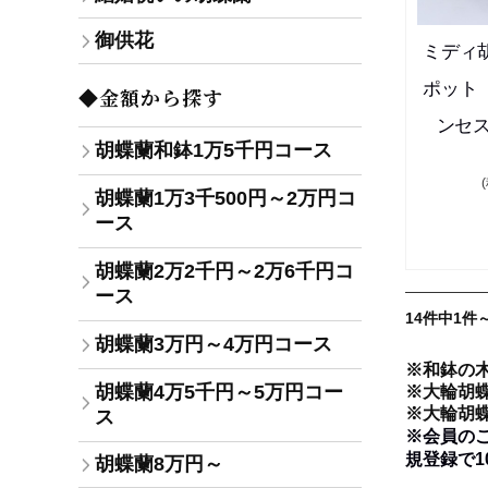
御供花
ミディ
ポット
◆金額から探す
ンセ
胡蝶蘭和鉢1万5千円コース
胡蝶蘭1万3千500円～2万円コ
ース
胡蝶蘭2万2千円～2万6千円コ
ース
14件中1件
胡蝶蘭3万円～4万円コース
※和鉢の
胡蝶蘭4万5千円～5万円コー
※大輪胡
※大輪胡
ス
※会員の
規登録で1
胡蝶蘭8万円～