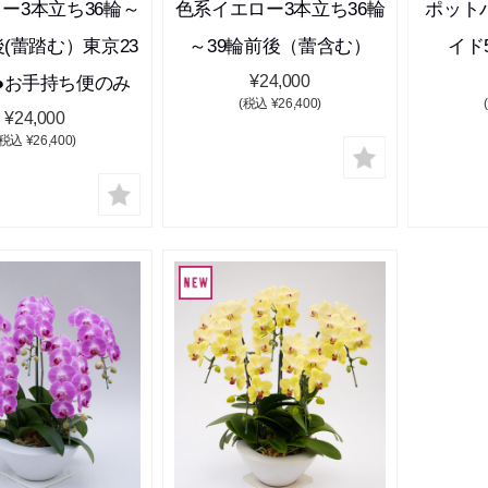
ー3本立ち36輪～
色系イエロー3本立ち36輪
ポット
後(蕾踏む）東京23
～39輪前後（蕾含む）
イド
¥24,000
●お手持ち便のみ
(税込 ¥26,400)
¥24,000
(税込 ¥26,400)