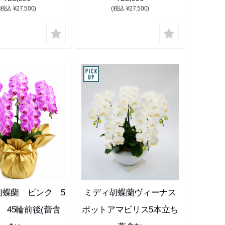
(税込 ¥27,500)
(税込 ¥27,500)
胡蝶蘭 ピンク 5
ミディ胡蝶蘭ヴィーナス
 45輪前後(蕾含
ポットアマビリス5本立ち