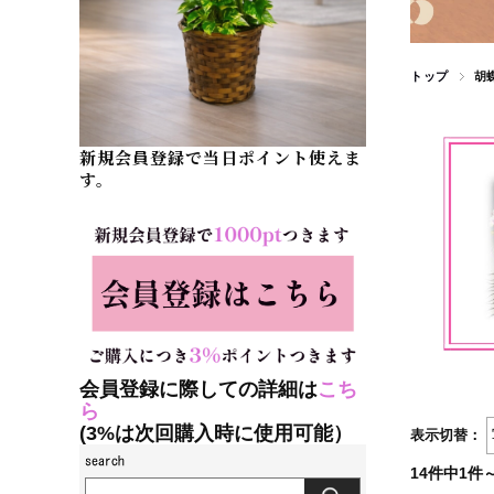
トップ
胡
新規会員登録で当日ポイント使えま
す。
会員登録に際しての詳細は
こち
ら
(3%は次回購入時に使用可能）
表示切替：
14件中1件