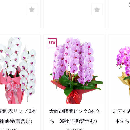
蘭 赤リップ 3本
大輪胡蝶蘭ピンク3本立
ミディ
3輪前後(蕾含む）
ち 39輪前後(蕾含む）
本立ち