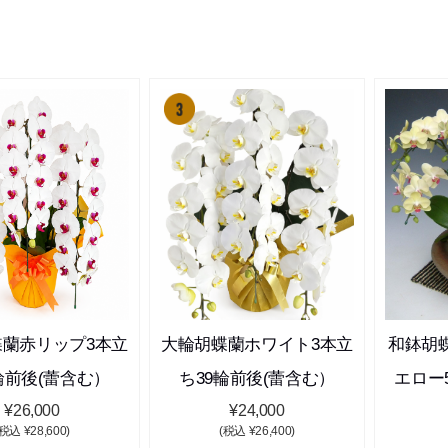
蝶蘭赤リップ3本立
大輪胡蝶蘭ホワイト3本立
和鉢胡
輪前後(蕾含む）
ち39輪前後(蕾含む）
エロー
¥26,000
¥24,000
(税込 ¥28,600)
(税込 ¥26,400)