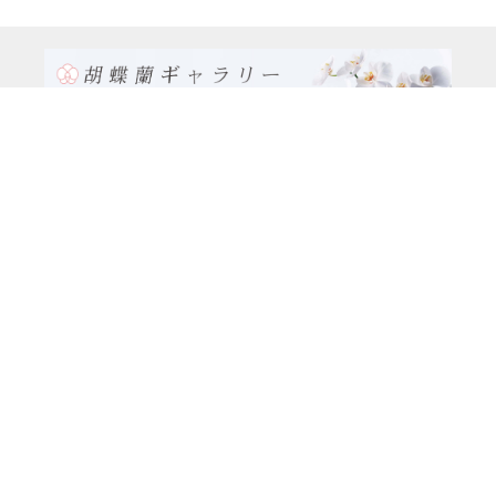
TEL:0120-926-986(フリーダイヤル）
電話TEL06-6762-2707
〒530-0001 大阪府 大阪市 北区 梅田1-1-3
大阪駅前第3ビル29階1-1-1号室
営業時間：月～金
9:00～17:00
休日：土曜日、日曜日、祝日
種類別
特注品8万円以上（8本立ち～）コース
大輪胡蝶蘭（5本立ち）5万円コース
大輪胡蝶蘭(5本立ち）3万9千円コース