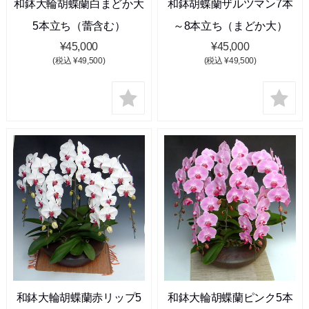
和鉢大輪胡蝶蘭白まどか大
和鉢胡蝶蘭ザルツマン7本
5本立ち（蕾含む）
～8本立ち（まどか大）
¥45,000
¥45,000
(税込 ¥49,500)
(税込 ¥49,500)
和鉢大輪胡蝶蘭赤リップ5
和鉢大輪胡蝶蘭ピンク5本