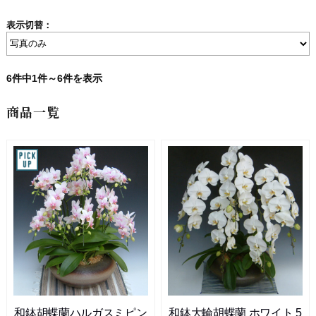
表示切替：
6件中1件～6件を表示
商品一覧
和鉢胡蝶蘭ハルガスミピン
和鉢大輪胡蝶蘭 ホワイト 5