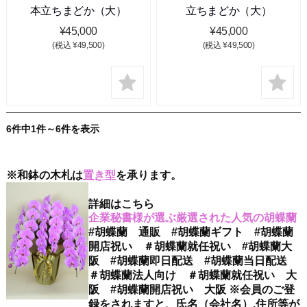
本立ちまどか（大）
立ちまどか（大）
¥45,000
¥45,000
(税込 ¥49,500)
(税込 ¥49,500)
6件中1件～6件を表示
※和鉢の木札は
置き型
を承ります。
詳細はこちら
企業秘書様が選ぶ厳選された人気の胡蝶蘭
#胡蝶蘭 通販 #胡蝶蘭ギフト #胡蝶蘭
開店祝い ＃胡蝶蘭就任祝い #胡蝶蘭大
阪 #胡蝶蘭即日配送 #胡蝶蘭当日配送
＃胡蝶蘭法人向け ＃胡蝶蘭就任祝い 大
阪 #胡蝶蘭開店祝い 大阪 ※会員のご登
録をされますと、氏名（会社名）,住所等が