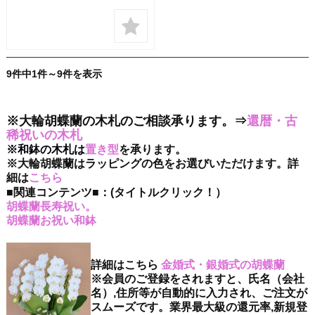
9件中1件～9件を表示
※大輪胡蝶蘭の木札のご相談承ります。⇒
還暦・古
稀祝いの木札
※和鉢の木札は
置き型
を承ります。
※大輪胡蝶蘭はラッピングの色をお選びいただけます。詳
細は
こちら
■関連コンテンツ■：(タイトルクリック！）
胡蝶蘭長寿祝い。
胡蝶蘭お祝い和鉢
詳細はこちら
金婚式・銀婚式の胡蝶蘭
※会員のご登録をされますと、氏名（会社
名）,住所等が自動的に入力され、ご注文が
スムーズです。業界最大級の還元率,新規登