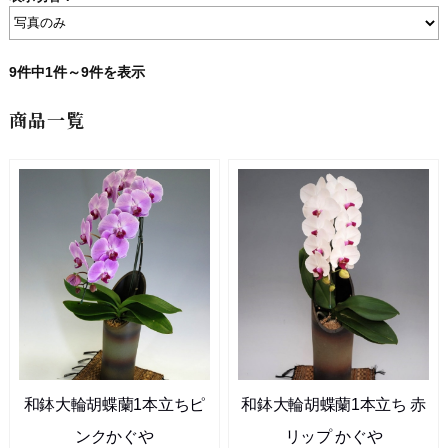
9件中1件～9件を表示
商品一覧
和鉢大輪胡蝶蘭1本立ちピ
和鉢大輪胡蝶蘭1本立ち 赤
ンクかぐや
リップ かぐや