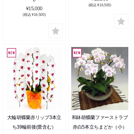
(税込 ¥16,500)
¥15,000
(税込 ¥16,500)
大輪胡蝶蘭赤リップ3本立
和鉢胡蝶蘭ファーストラブ
ち39輪前後(蕾含む）
赤白5本立ちまどか（小）