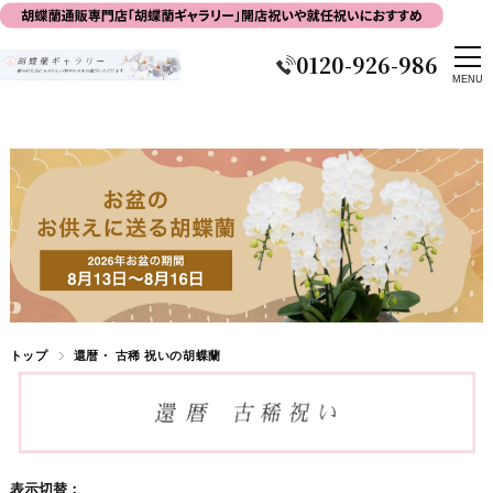
0120-926-986
トップ
還暦・ 古稀 祝いの胡蝶蘭
表示切替：