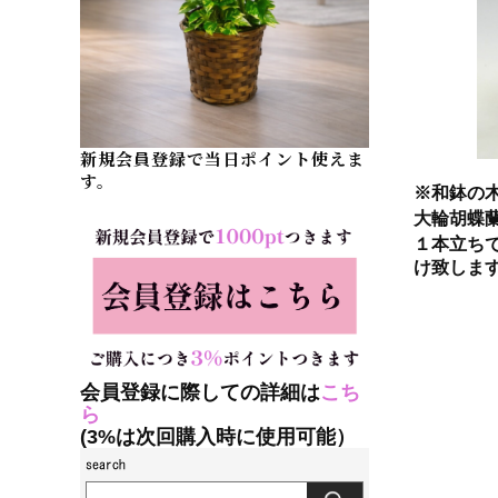
新規会員登録で当日ポイント使えま
す。
※和鉢の
大輪胡蝶
１本立ち
け致しま
会員登録に際しての詳細は
こち
ら
(3%は次回購入時に使用可能）