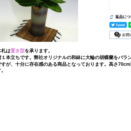
返品につ
木札は
置き型
を承ります。
蘭１本立ちです。弊社オリジナルの和鉢に大輪の胡蝶蘭をバラ
ですが、十分に存在感のある商品となっております。高さ70cm
す。