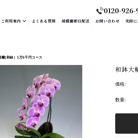
0120-926-
ご利用案内
よくある質問
胡蝶蘭即日配送
お問い合わせ
実際に
蝶蘭(和鉢）1万5千円コース
和鉢大
価格:
数量: