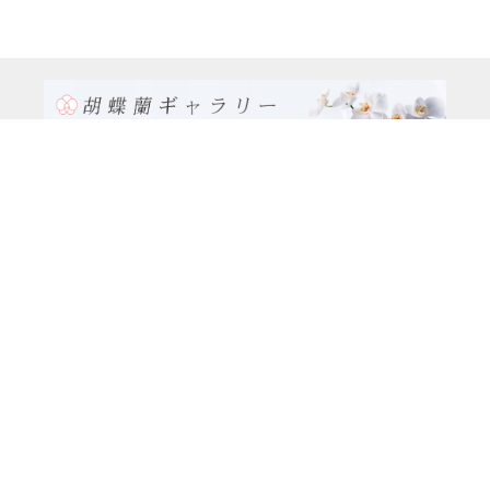
TEL:0120-926-986(フリーダイヤル）
電話TEL06-6762-2707
〒530-0001 大阪府 大阪市 北区 梅田1-1-3
大阪駅前第3ビル29階1-1-1号室
営業時間：月～金
9:00～17:00
休日：土曜日、日曜日、祝日
種類別
特注品8万円以上（8本立ち～）コース
大輪胡蝶蘭（5本立ち）5万円コース