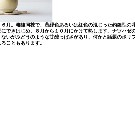
～６月。雌雄同株で、黄緑色あるいは紅色の混じった釣鐘型の
夏にできはじめ、８月から１０月にかけて熟します。ナツハゼ
くないがぶどうのような甘酸っぱさがあり、何かと話題のポリ
れることもあります。