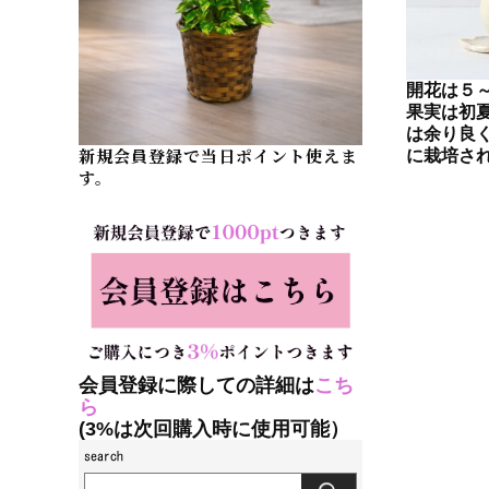
開花は５
果実は初
は余り良
新規会員登録で当日ポイント使えま
に栽培さ
す。
会員登録に際しての詳細は
こち
ら
(3%は次回購入時に使用可能）