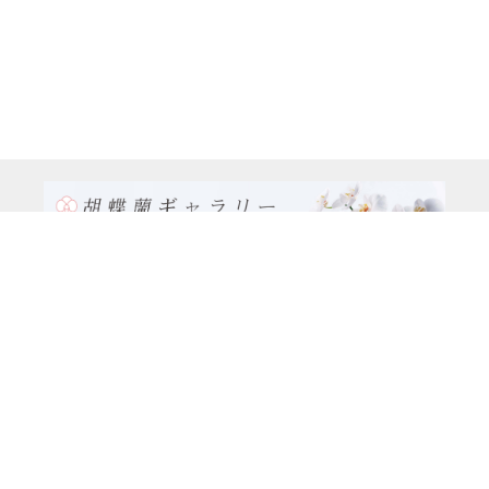
TEL:0120-926-986(フリーダイヤル）
電話TEL06-6762-2707
〒530-0001 大阪府 大阪市 北区 梅田1-1-3
大阪駅前第3ビル29階1-1-1号室
営業時間：月～金
9:00～17:00
休日：土曜日、日曜日、祝日
種類別