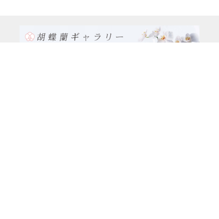
TEL:0120-926-986(フリーダイヤル）
電話TEL06-6762-2707
〒530-0001 大阪府 大阪市 北区 梅田1-1-3
大阪駅前第3ビル29階1-1-1号室
営業時間：月～金
9:00～17:00
休日：土曜日、日曜日、祝日
種類別
特注品8万円以上（8本立ち～）コース
大輪胡蝶蘭（5本立ち）5万円コース
大輪胡蝶蘭(5本立ち）3万9千円コース