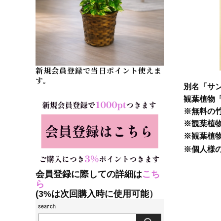
新規会員登録で当日ポイント使えま
す。
別名「サ
観葉植物「
※無料の
※観葉植
※観葉植
※個人様
会員登録に際しての詳細は
こち
ら
(3%は次回購入時に使用可能）