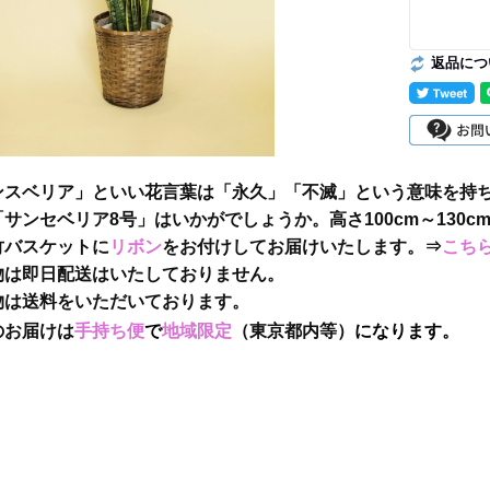
返品につ
ンスベリア」といい花言葉は「永久」「不滅」という意味を持
サンセベリア8号」はいかがでしょうか。高さ100cm～130c
竹バスケットに
リボン
をお付けしてお届けいたします。⇒
こち
物は即日配送はいたしておりません。
物は送料をいただいております。
のお届けは
手持ち便
で
地域限定
（東京都内等）
になります。