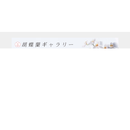
TEL:0120-926-986(フリーダイヤル）
電話TEL06-6762-2707
〒530-0001 大阪府 大阪市 北区 梅田1-1-3
大阪駅前第3ビル29階1-1-1号室
営業時間：月～金
9:00～17:00
休日：土曜日、日曜日、祝日
種類別
特注品8万円以上（8本立ち～）コース