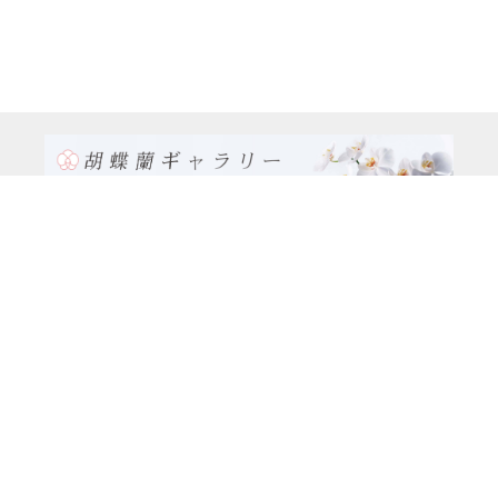
TEL:0120-926-986(フリーダイヤル）
電話TEL06-6762-2707
〒530-0001 大阪府 大阪市 北区 梅田1-1-3
大阪駅前第3ビル29階1-1-1号室
営業時間：月～金
9:00～17:00
休日：土曜日、日曜日、祝日
種類別
特注品8万円以上（8本立ち～）コース