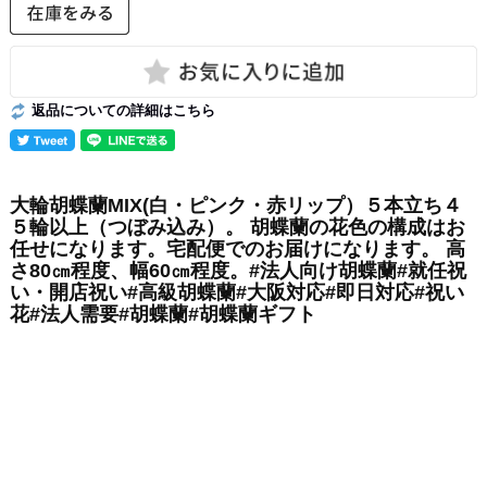
返品についての詳細はこちら
大輪胡蝶蘭MIX(白・ピンク・赤リップ）５本立ち４
５輪以上（つぼみ込み）。 胡蝶蘭の花色の構成はお
任せになります。宅配便でのお届けになります。 高
さ80㎝程度、幅60㎝程度。#法人向け胡蝶蘭#就任祝
い・開店祝い#高級胡蝶蘭#大阪対応#即日対応#祝い
花#法人需要#胡蝶蘭#胡蝶蘭ギフト