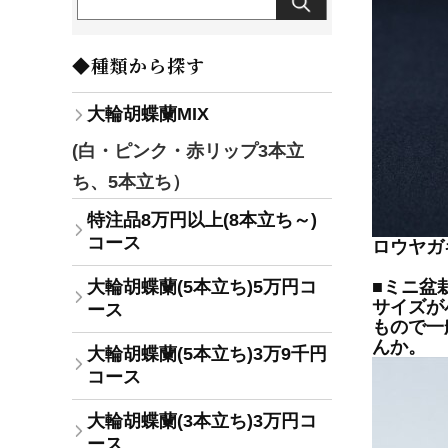
◆種類から探す
大輪胡蝶蘭MIX
(白・ピンク・赤リップ3本立
ち、5本立ち）
特注品8万円以上(8本立ち～)
コース
ロウヤガ
大輪胡蝶蘭(5本立ち)5万円コ
■ミニ盆
サイズが
ース
もので一
んか。
大輪胡蝶蘭(5本立ち)3万9千円
コース
大輪胡蝶蘭(3本立ち)3万円コ
ース