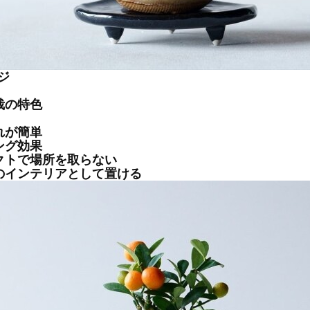
ジ
栽の特色
れが簡単
ング効果
クトで場所を取らない
のインテリアとして置ける