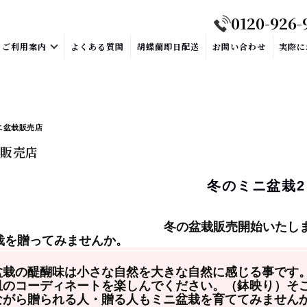
0120-926-
ご利用案内
よくある質問
胡蝶蘭即日配送
お問い合わせ
実際に
ニ盆栽販売店
販売店
冬のミニ盆栽2
冬の盆栽販売開始いたし
栽を贈ってみませんか。
盆栽の醍醐味は小さな自然を大きな自然に感じる事です
皿のコーディネートを楽しんでください。
（鉢映り）そ
ながら贈られる人・
贈る人もミニ盆栽を育ててみません