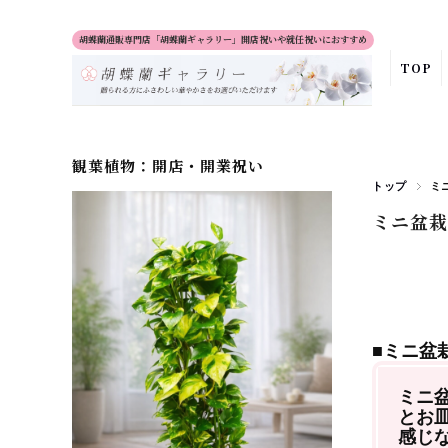
胡蝶蘭通販専門店「胡蝶蘭ギャラリー」開店祝いや就任祝いにおすすめ
TOP
観葉植物：開店・開業祝い
トップ
ミ
ミニ盆栽
■ミニ盆
ミニ
とお
感じ