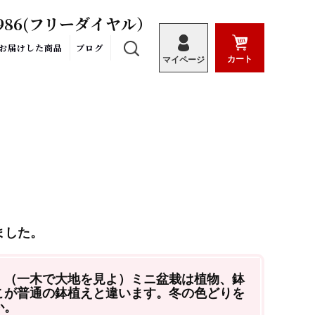
986
(フリーダイヤル）
お届けした商品
ブログ
カート
マイページ
ました。
。（
一木で大地を見よ）ミニ盆栽は植物、鉢
こが普通の鉢植えと違います。冬の色どりを
か。