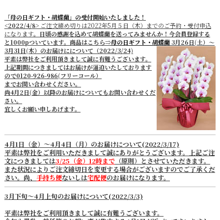
「母の日ギフト・胡蝶蘭」の受付開始いたしました！
<2022/4/8>
ご注文締め切りは2022年5月５日（木）までのご予約・受付申込
になります。
日頃の感謝を込めて胡蝶蘭を送ってみませんか！今会員登録する
と1000pついています。商品はこちら⇒
母の日ギフト・胡蝶蘭
3月26日(土）～
3月31日(木）のお届けにについて（2022/3/24)
平素は弊社をご利用頂きまして誠に有難うございます。
上記期間につきましてはお届けが逼迫いたしております
ので0120-926-986(フリーコール）
までお問い合わせください。
尚4月2日(金）以降のお届けについてもお問い合わせくだ
さい。
宜しくお願い申しあげます。
4月1日（金）～4月4日（月）のお届けについて(2022/3/17)
平素は弊社をご利用いただきまして誠にありがとうございます。上記ご注
文につきましては
3/25（金）12時まで
（原則）とさせていただきます。
また状況によりご注文締切日を変更する場合がございますのでご了承くだ
さい。尚、
手持ち便
ないしは
宅配便
のお届けになります。
3月下旬～4月上旬のお届けについて(2022/3/3)
平素は弊社をご利用頂きまして誠に有難うございます。