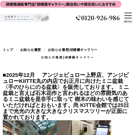
0120-926-986
トップ
お知らせ履歴
お知らせ履歴|胡蝶蘭ギャラリー
お知らせ履歴|胡蝶蘭ギャラリー
■2025年12月
アンジェビュロー上野店
、
アンジビ
ュローKiITTE丸の内店
でお正月に向けたミニ盆栽
〈手のひらにのる盆栽〉を販売しております。 ミニ
盆栽と言えば石木花作と言われるほどの雰囲気のあ
るミニ盆栽を是非手に取って 樹木の味わいを感じて
いただければとおもいます。尚 KITTE会館では25日
まで光光の大きな大きなクリスマスツリーが正面に
置かれております。