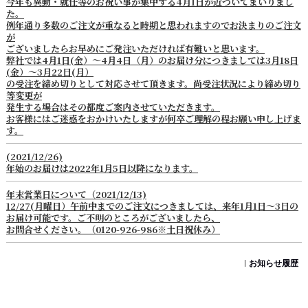
今年も異動・就任等のお祝い事が集中する4月1日が近づいてまいりまし
た。
例年通り多数のご注文が重なると時期と思われますのでお決まりのご注文
が
ございましたらお早めにご発注いただければ有難いと思います。
弊社では4月1日(金）～4月4日（月）のお届け分につきましては3月18日
(金）～3月22日(月）
の受注を締め切りとして対応させて頂きます。尚受注状況により締め切り
等変更が
発生する場合はその都度ご案内させていただきます。
お客様にはご迷惑をおかけいたしますが何卒ご理解の程お願い申し上げま
す。
(2021/12/26)
年始のお届けは2022年1月5日以降になります。
年末営業日について（2021/12/13)
12/27(月曜日）午前中までのご注文につきましては、来年1月1日～3日の
お届け可能です。ご不明のところがございましたら、
お問合せください。（0120-926-986※土日祝休み）
お知らせ履歴