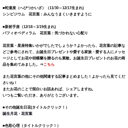
■蛇遣座（へびつかいざ）（11/30～12/17生まれ)
シンビジウム 花言葉：みんなうまくいきますように
■新射手座（12/18～1/19生まれ)
パフィオペディラム 花言葉：気づかれない心配り
花言葉・星座特集いかがでしたでしょうか？よかったら、花言葉の記事な
どご参考にされて、お誕生日プレゼントや愛する家族・愛する人にメッセ
ージとしてお花や胡蝶蘭を贈るのも素敵。お誕生日プレゼントのお花の商
品を集めてみました。⇒
こちら
また花言葉の他にその他関連する記事まとめました！よかったら見てくだ
さいね！
またお花のことで面白いお話あれば、シェアしますね。
いつもご覧いただき、ありがとうございます。
■その他誕生日花(タイトルクリック！）
誕生月花・花言葉
■色彩心理（タイトルクリック！）