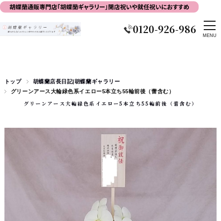
0120-926-986
トップ
胡蝶蘭店長日記|胡蝶蘭ギャラリー
グリーンアース大輪緑色系イエロー5本立ち55輪前後（蕾含む）
グリーンアース大輪緑色系イエロー5本立ち55輪前後（蕾含む）