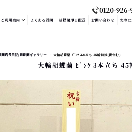
0120-926-
ご利用案内
よくある質問
胡蝶蘭即日配送
お問い合わせ
実際に
蝶蘭店長日記|胡蝶蘭ギャラリー
大輪胡蝶蘭 ﾋﾟﾝｸ 3本立ち 45輪前後(蕾含む）
大輪胡蝶蘭 ﾋﾟﾝｸ 3本立ち 