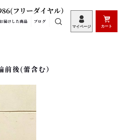
986
(フリーダイヤル）
お届けした商品
ブログ
カート
マイページ
45輪前後(蕾含む）