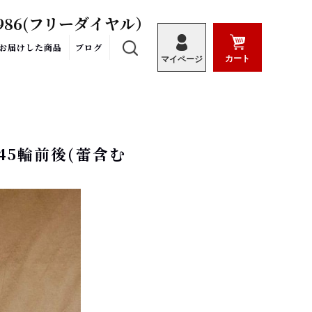
986
(フリーダイヤル）
お届けした商品
ブログ
カート
マイページ
45輪前後(蕾含む