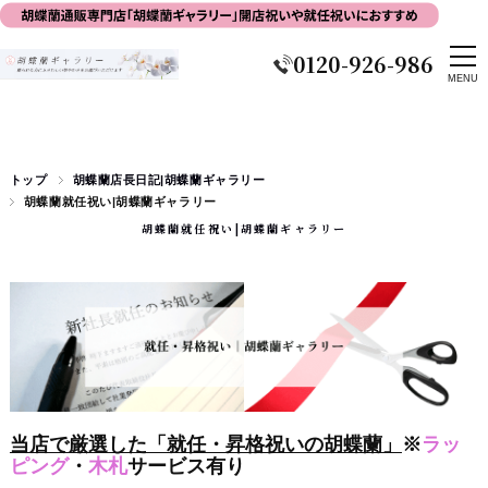
0120-926-986
トップ
胡蝶蘭店長日記|胡蝶蘭ギャラリー
胡蝶蘭就任祝い|胡蝶蘭ギャラリー
胡蝶蘭就任祝い|胡蝶蘭ギャラリー
当店で厳選した「就任・昇格祝いの胡蝶蘭」
※
ラッ
ピング
・
木札
サービス有り