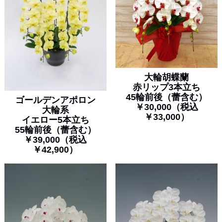
大輪胡蝶蘭
赤リップ3本立ち
45輪前後
（蕾含む）
ゴールデンアポロン
￥30,000（税込
大輪系
￥33,000）
イエロー5本立ち
55輪前後（蕾含む）
￥39,000（税込
￥42,900）