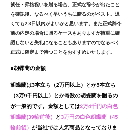
就任・昇格祝いを贈る場合、正式な辞令が出たこと
を確認後、なるべく早いうちに贈るのがベスト。遅
くても2,3日
以内がよいかと思います。また正式辞令
前の内定の場合に贈るケースもありますが慎重に確
認しないと失礼になることもありますのでなるべく
正式に確定まで待つことをおすすめいたします。
■胡蝶蘭の金額
胡蝶蘭は3本立ち（2万円以上）とか5本立ち
（3万9千円以上）とか奇数の胡蝶蘭を贈るの
が一般的です。金額としては
2万4千円の白色
胡蝶蘭(39輪前後）
と
3万円の白色胡蝶蘭（45
輪前後）
が当社では人気商品となっておりま